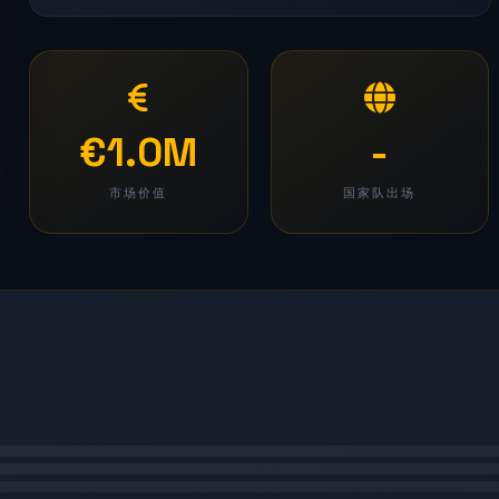
€1.0M
-
市场价值
国家队出场