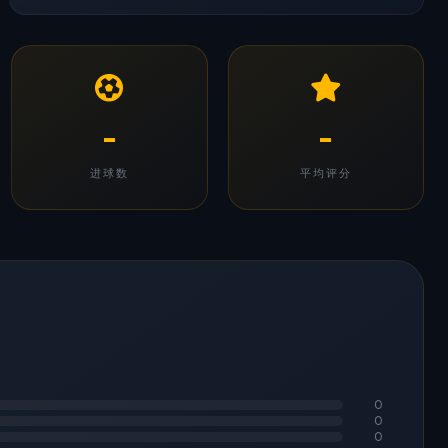
-
-
进球数
平均评分
0
0
0