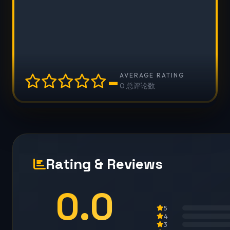
-
AVERAGE RATING
0 总评论数
Rating & Reviews
0.0
5
4
3