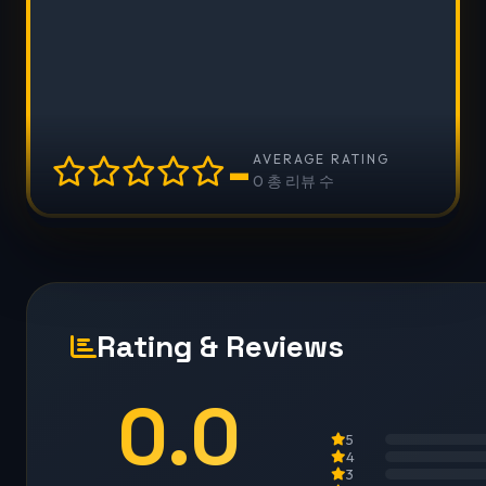
-
AVERAGE RATING
0 총 리뷰 수
Rating & Reviews
0.0
5
4
3