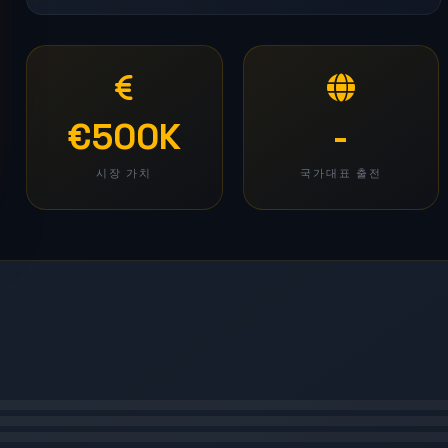
€500K
-
시장 가치
국가대표 출전