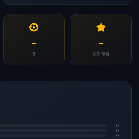
-
-
골
평균 평점
0
0
0