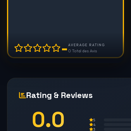
-
AVERAGE RATING
0 Total des Avis
Rating & Reviews
0.0
5
4
3