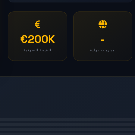
€200K
-
مباريات دولية
القيمة السوقية