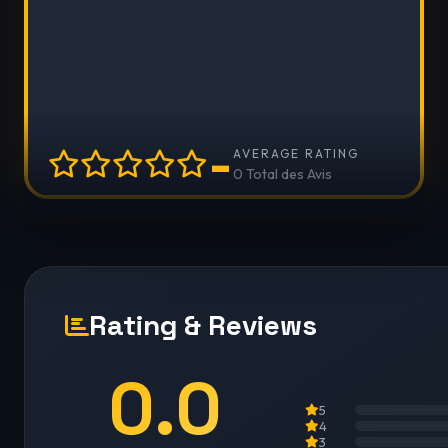
-
AVERAGE RATING
0 Total des Avis
Rating & Reviews
0.0
5
4
3