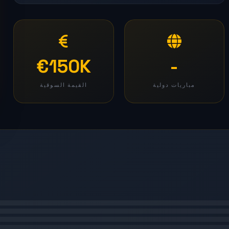
€150K
-
مباريات دولية
القيمة السوقية