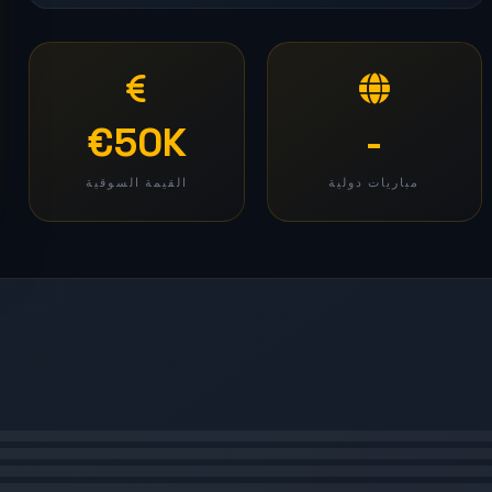
€50K
-
مباريات دولية
القيمة السوقية