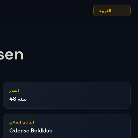
sen
العمر
48 سنة
النادي الحالي
Odense Boldklub