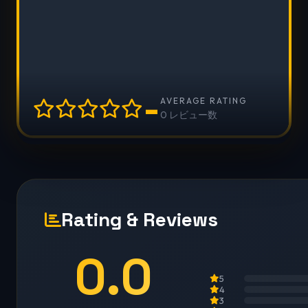
-
AVERAGE RATING
0 レビュー数
Rating & Reviews
0.0
5
4
3