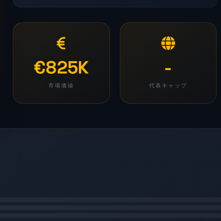
€825K
-
市場価値
代表キャップ