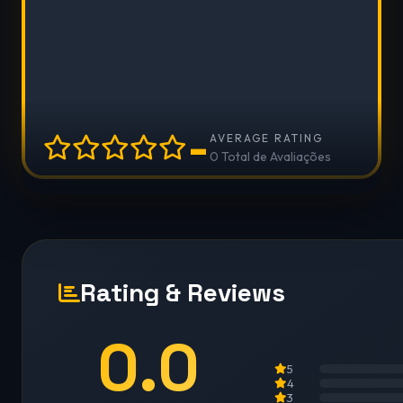
-
AVERAGE RATING
0 Total de Avaliações
Rating & Reviews
0.0
5
4
3