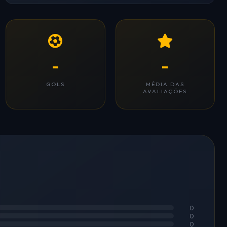
-
-
GOLS
MÉDIA DAS
AVALIAÇÕES
0
0
0