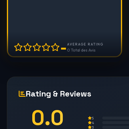
-
AVERAGE RATING
0 Total des Avis
Rating & Reviews
0.0
5
4
3