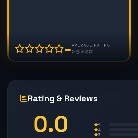
-
AVERAGE RATING
0 总评论数
Rating & Reviews
0.0
5
4
3