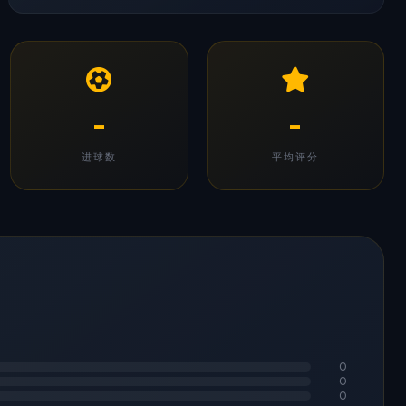
-
-
进球数
平均评分
0
0
0