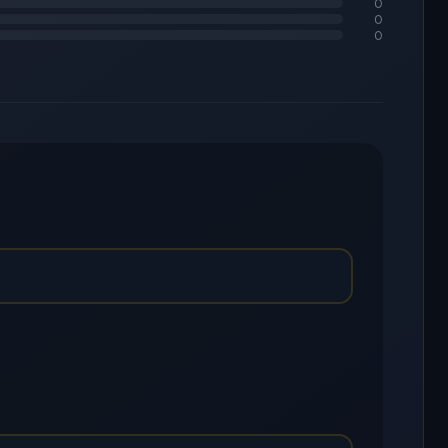
0
0
0